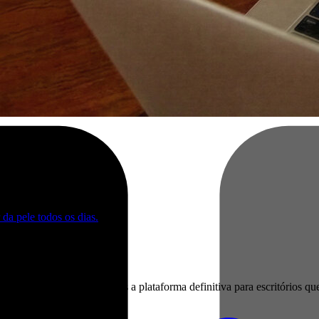
da pele todos os dias.
mpleta
ntes que geram lucro, somos a plataforma definitiva para escritórios q