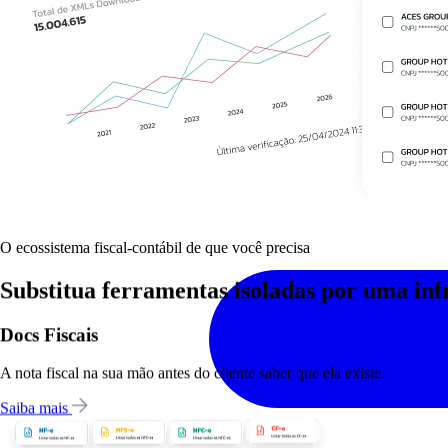
O ecossistema fiscal-contábil de que você precisa
Substitua ferramentas isoladas por uma infr
Docs Fiscais
A nota fiscal na sua mão antes do cliente saber que ela existe.
Saiba mais