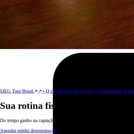
SIEG Tour Brasil
•
O evento para quem vive a contabilidade à flor 
Sua rotina fiscal, finalmente co
Do tempo ganho na captação automática de notas aos relatórios intelige
Agendar minha demonstração